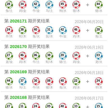
+
28
34
42
37
45
08
44
兔/土
鸡/金
牛/金
马/土
狗/水
猪/木
猪/水
第
2026171
期开奖结果
2026年06月20日
+
24
38
40
31
42
46
28
羊/木
蛇/木
兔/火
鼠/水
牛/金
鸡/木
兔/土
第
2026170
期开奖结果
2026年06月19日
+
27
46
06
38
20
34
03
龙/金
鸡/木
牛/土
蛇/木
猪/土
鸡/金
龙/火
第
2026169
期开奖结果
2026年06月18日
+
44
37
30
08
40
22
24
猪/水
马/土
牛/水
猪/木
兔/火
鸡/水
羊/木
第
2026168
期开奖结果
2026年06月17日
+
27
11
24
05
40
33
15