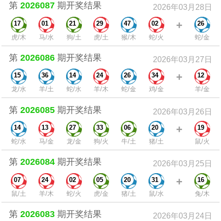
第
2026087
期开奖结果
2026年03月28日
+
17
01
21
29
47
02
26
虎/木
马/水
狗/土
虎/土
猴/木
蛇/火
蛇/金
第
2026086
期开奖结果
2026年03月27日
+
15
36
14
24
26
34
12
龙/水
羊/土
蛇/水
羊/木
蛇/金
鸡/金
羊/金
第
2026085
期开奖结果
2026年03月26日
+
14
13
27
33
06
20
19
蛇/水
马/金
龙/金
狗/火
牛/土
猪/土
鼠/火
第
2026084
期开奖结果
2026年03月25日
+
07
24
02
05
20
31
16
鼠/土
羊/木
蛇/火
虎/金
猪/土
鼠/水
兔/木
第
2026083
期开奖结果
2026年03月24日