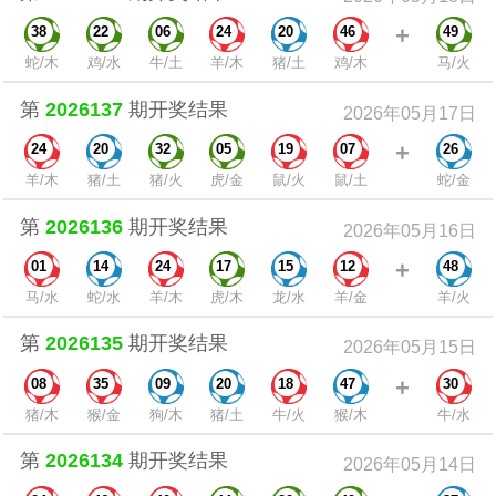
+
38
22
06
24
20
46
49
蛇/木
鸡/水
牛/土
羊/木
猪/土
鸡/木
马/火
第
2026137
期开奖结果
2026年05月17日
+
24
20
32
05
19
07
26
羊/木
猪/土
猪/火
虎/金
鼠/火
鼠/土
蛇/金
第
2026136
期开奖结果
2026年05月16日
+
01
14
24
17
15
12
48
马/水
蛇/水
羊/木
虎/木
龙/水
羊/金
羊/火
第
2026135
期开奖结果
2026年05月15日
+
08
35
09
20
18
47
30
猪/木
猴/金
狗/木
猪/土
牛/火
猴/木
牛/水
第
2026134
期开奖结果
2026年05月14日