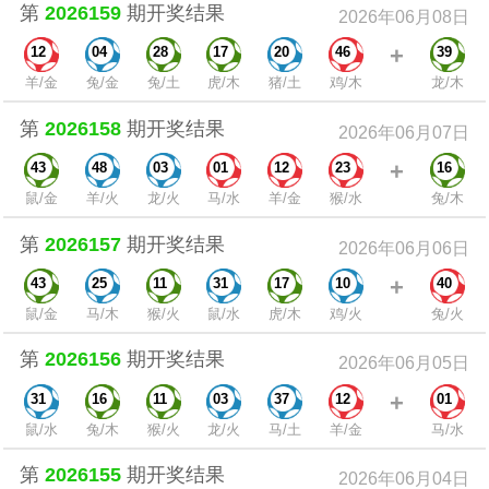
第
2026159
期开奖结果
2026年06月08日
+
12
04
28
17
20
46
39
羊/金
兔/金
兔/土
虎/木
猪/土
鸡/木
龙/木
第
2026158
期开奖结果
2026年06月07日
+
43
48
03
01
12
23
16
鼠/金
羊/火
龙/火
马/水
羊/金
猴/水
兔/木
第
2026157
期开奖结果
2026年06月06日
+
43
25
11
31
17
10
40
鼠/金
马/木
猴/火
鼠/水
虎/木
鸡/火
兔/火
第
2026156
期开奖结果
2026年06月05日
+
31
16
11
03
37
12
01
鼠/水
兔/木
猴/火
龙/火
马/土
羊/金
马/水
第
2026155
期开奖结果
2026年06月04日