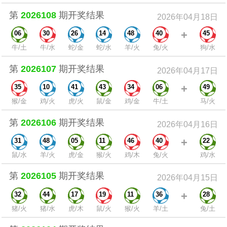
第
2026108
期开奖结果
2026年04月18日
+
06
30
26
14
48
40
45
牛/土
牛/水
蛇/金
蛇/水
羊/火
兔/火
狗/水
第
2026107
期开奖结果
2026年04月17日
+
35
10
41
43
34
06
49
猴/金
鸡/火
虎/火
鼠/金
鸡/金
牛/土
马/火
第
2026106
期开奖结果
2026年04月16日
+
31
48
05
11
46
40
22
鼠/水
羊/火
虎/金
猴/火
鸡/木
兔/火
鸡/水
第
2026105
期开奖结果
2026年04月15日
+
32
44
17
19
11
36
28
猪/火
猪/水
虎/木
鼠/火
猴/火
羊/土
兔/土