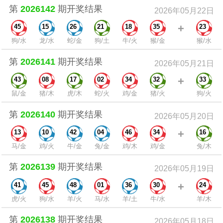
第
2026142
期开奖结果
2026年05月22日
+
45
15
26
21
18
35
23
狗/水
龙/水
蛇/金
狗/土
牛/火
猴/金
猴/水
第
2026141
期开奖结果
2026年05月21日
+
43
08
17
02
34
32
33
鼠/金
猪/木
虎/木
蛇/火
鸡/金
猪/火
狗/火
第
2026140
期开奖结果
2026年05月20日
+
13
10
42
04
46
34
16
马/金
鸡/火
牛/金
兔/金
鸡/木
鸡/金
兔/木
第
2026139
期开奖结果
2026年05月19日
+
41
45
48
01
36
30
24
虎/火
狗/水
羊/火
马/水
羊/土
牛/水
羊/木
第
2026138
期开奖结果
2026年05月18日