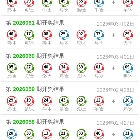
+
46
29
06
49
35
42
24
鸡/木
虎/土
牛/土
马/火
猴/金
牛/金
羊/木
第
2026061
期开奖结果
2026年03月02日
+
46
17
08
25
02
37
29
鸡/木
虎/木
猪/木
马/木
蛇/火
马/土
虎/土
第
2026060
期开奖结果
2026年03月01日
+
05
27
40
34
39
01
09
虎/金
龙/金
兔/火
鸡/金
龙/木
马/水
狗/木
第
2026059
期开奖结果
2026年02月28日
+
29
19
24
43
28
12
10
虎/土
鼠/火
羊/木
鼠/金
兔/土
羊/金
鸡/火
第
2026058
期开奖结果
2026年02月27日
+
20
38
13
21
33
40
31