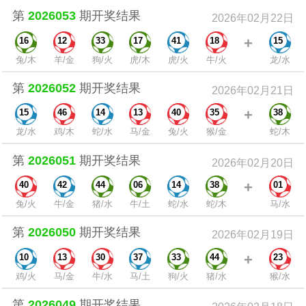
第
2026053
期开奖结果
2026年02月22日
+
16
12
33
17
41
18
15
兔/木
羊/金
狗/火
虎/木
虎/火
牛/火
龙/水
第
2026052
期开奖结果
2026年02月21日
+
15
46
14
13
40
35
38
龙/水
鸡/木
蛇/水
马/金
兔/火
猴/金
蛇/木
第
2026051
期开奖结果
2026年02月20日
+
40
42
44
06
14
38
01
兔/火
牛/金
猪/水
牛/土
蛇/水
蛇/木
马/水
第
2026050
期开奖结果
2026年02月19日
+
10
13
30
37
33
44
23
鸡/火
马/金
牛/水
马/土
狗/火
猪/水
猴/水
第
2026049
期开奖结果