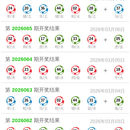
+
24
20
36
44
02
28
37
羊/木
猪/土
羊/土
猪/水
蛇/火
兔/土
马/土
第
2026065
期开奖结果
2026年03月06日
+
02
45
17
38
33
24
05
蛇/火
狗/水
虎/木
蛇/木
狗/火
羊/木
虎/金
第
2026064
期开奖结果
2026年03月05日
+
08
23
40
44
34
02
18
猪/木
猴/水
兔/火
猪/水
鸡/金
蛇/火
牛/火
第
2026063
期开奖结果
2026年03月04日
+
36
26
37
02
44
31
28
羊/土
蛇/金
马/土
蛇/火
猪/水
鼠/水
兔/土
第
2026062
期开奖结果
2026年03月03日