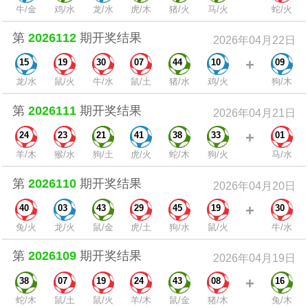
牛/金
鸡/水
龙/水
虎/木
猪/火
马/火
蛇/火
第
2026112
期开奖结果
2026年04月22日
+
15
19
30
07
44
10
09
龙/水
鼠/火
牛/水
鼠/土
猪/水
鸡/火
狗/木
第
2026111
期开奖结果
2026年04月21日
+
24
23
21
41
38
33
01
羊/木
猴/水
狗/土
虎/火
蛇/木
狗/火
马/水
第
2026110
期开奖结果
2026年04月20日
+
40
03
43
29
45
19
30
兔/火
龙/火
鼠/金
虎/土
狗/水
鼠/火
牛/水
第
2026109
期开奖结果
2026年04月19日
+
38
07
19
24
43
08
16
蛇/木
鼠/土
鼠/火
羊/木
鼠/金
猪/木
兔/木