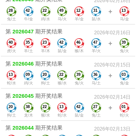
2026年02月18日
+
28
42
22
49
12
31
13
兔/土
牛/金
鸡/水
马/火
羊/金
鼠/水
马/金
第
2026047
期开奖结果
2026年02月16日
+
40
35
23
42
46
47
39
虎/火
羊/土
羊/木
鼠/金
猴/木
羊/火
兔/火
第
2026046
期开奖结果
2026年02月15日
+
13
09
20
22
39
36
03
蛇/水
鸡/火
狗/土
猴/水
兔/火
马/土
兔/金
第
2026045
期开奖结果
2026年02月14日
+
20
38
22
13
42
27
01
狗/土
龙/木
猴/水
蛇/水
鼠/金
兔/土
蛇/火
第
2026044
期开奖结果
2026年02月13日