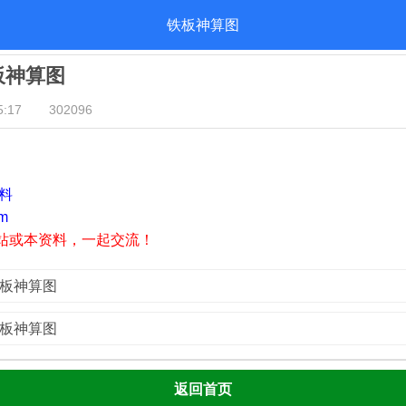
铁板神算图
铁板神算图
:17
302096
资料
m
站或本资料，一起交流！
铁板神算图
铁板神算图
返回首页